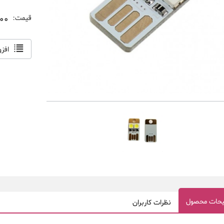
,000
قیمت:
افز
حات محصول
نظرات کاربران