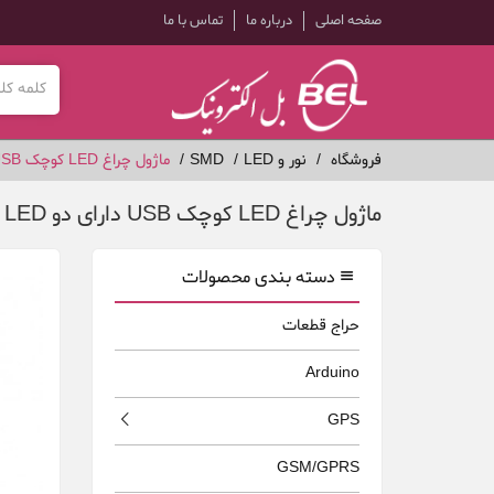
صفحه اصلی
درباره ما
تماس با ما
فروشگاه
نور و LED
SMD
ماژول چراغ LED کوچک USB دارای دو LED با نور سفید مهتابی
ماژول چراغ LED کوچک USB دارای دو LED با نور سفید مهتابی
دسته بندی محصولات
حراج قطعات
Arduino
GPS
GSM/GPRS