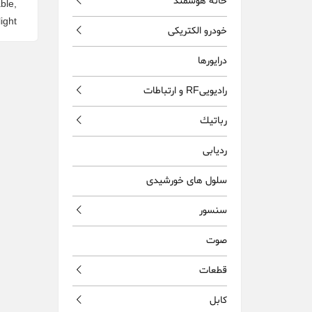
خانه هوشمند
ble,
ght.
خودرو الکتریکی
درایورها
راديويیRF و ارتباطات
رباتيك
ردیابی
سلول های خورشیدی
سنسور
صوت
قطعات
كابل