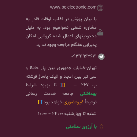
www.belelectronic.com
با بیان پوزش در اغلب اوقات قادر به
مشاوره تلفنی نخواهیم بود. به دلیل
محدودیتهای اعمال شده کرونایی امکان
پذیرایی هنگام مراجعه وجود ندارد.
09391963671
تهران-خیابان جمهوری بین پل حافظ و
سی تیر بین امجد و آلیک پاساژ فرشته
پ 267 ....
[
[
[
تا بهبود شرایط
بهداشتی
جامعه خدمت رسانی
ترجیحاً
غیرحضوری
خواهد بود
]
]
]
شنبه تا چهارشنبه 22:00 ~ 10:00
♢
با آرزوی سلامتی