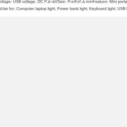
tage: USB voltage, DC 3.5~5VSize: 30x12x2.5 mmFeature: Mini porta
Use for: Computer laptop light, Power bank light, Keyboard light, USB li