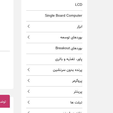
LCD
Single Board Computer
ابزار
بوردهای توسعه
بوردهای Breakout
پاور، تغذيه و باتری
پرنده بدون سرنشين
پروگرمر
پرینتر
توضی
تبلت ها