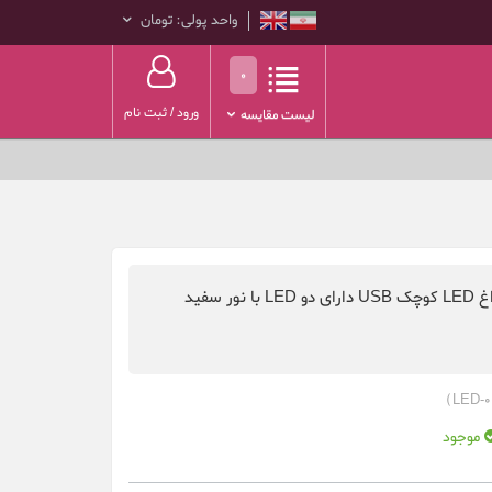
واحد پولی: تومان
0
ورود
/
ثبت نام
لیست مقایسه
ماژول چراغ LED کوچک USB دارای دو LED با نور سفید
موجود