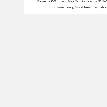
Power: 0.2Wcurrent:Max.40mAefficency:96%Vol
Long time using, Good heat dissipation