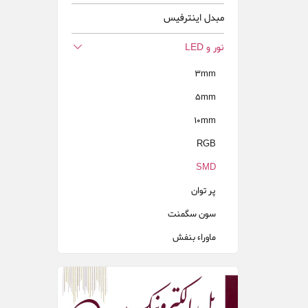
مبدل اينترفيس
نور و LED
3mm
5mm
10mm
RGB
SMD
پر توان
سون سگمنت
ماوراء بنفش