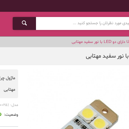
مهتابی
مدل:
(LED-00025)
وضعیت: