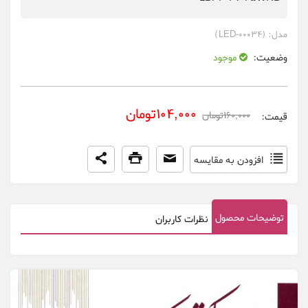
مدل:
(LED-00034)
وضعیت:
موجود
104,000تومان
160,000تومان
قیمت:
افزودن به مقایسه
توضیحات محصول
نظرات کاربران