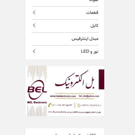
قطعات
كابل
مبدل اينترفيس
نور و LED