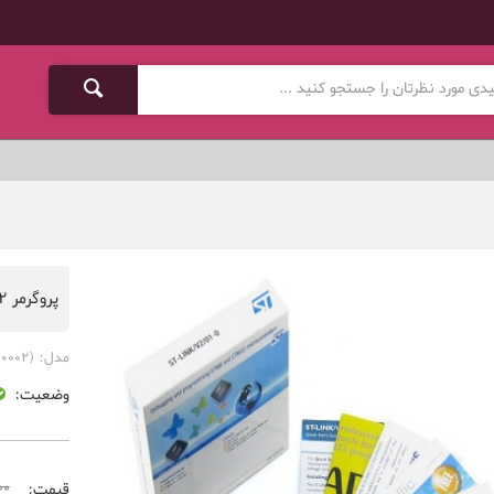
پروگرمر ST-LINKV2
مدل:
(PRG-00002)
وضعیت:
000
قیمت: