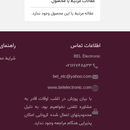
مقالات مرتبط با محصول
مقاله مرتبط با این محصول وجود ندارد.
اطلاعات تماس
راهنمای
BEL Electronic
شرایط حمل
02166748533
bel_elc@yahoo.com
www.belelectronic.com
با بیان پوزش در اغلب اوقات قادر به
مشاوره تلفنی نخواهیم بود. به دلیل
محدودیتهای اعمال شده کرونایی امکان
پذیرایی هنگام مراجعه وجود ندارد.