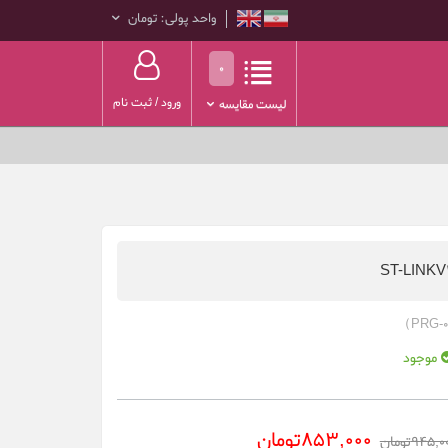
واحد پولی: تومان
0
ورود
/
ثبت نام
لیست مقایسه
موجود
853,000تومان
945,تومان