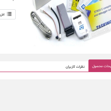
افز
حات محصول
نظرات کاربران