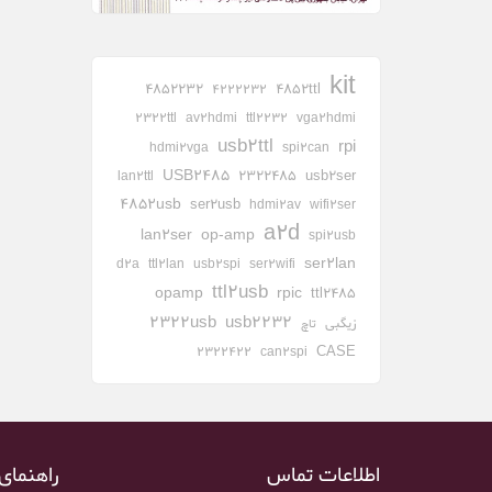
kit
4852232
4852ttl
4222232
2322ttl
av2hdmi
ttl2232
vga2hdmi
usb2ttl
rpi
hdmi2vga
spi2can
USB2485
2322485
usb2ser
lan2ttl
4852usb
ser2usb
hdmi2av
wifi2ser
a2d
lan2ser
op-amp
spi2usb
ser2lan
d2a
ttl2lan
usb2spi
ser2wifi
ttl2usb
opamp
rpic
ttl2485
2322usb
usb2232
زیگبی
تاچ
CASE
2322422
can2spi
اطلاعات تماس
راهنمای