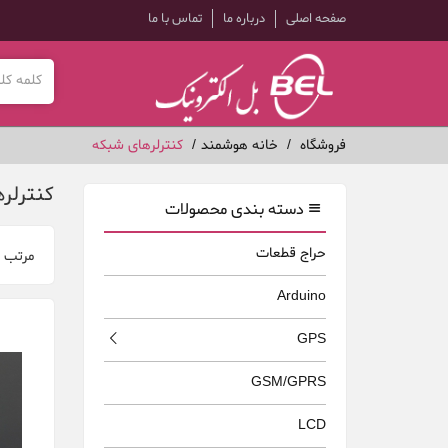
صفحه اصلی
درباره ما
تماس با ما
فروشگاه
خانه هوشمند
كنترلرهای شبكه
كنترلر
دسته بندی محصولات
حراج قطعات
مرتب 
Arduino
GPS
GSM/GPRS
LCD