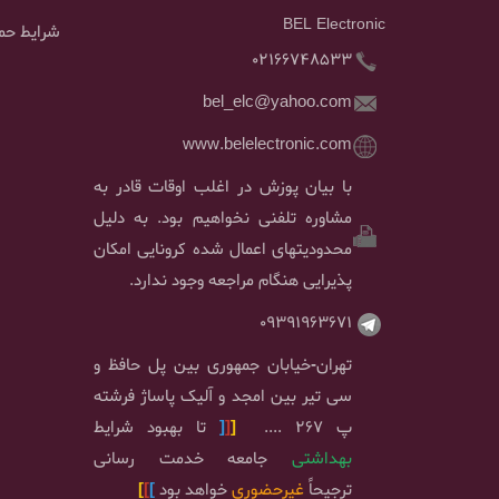
BEL Electronic
شرایط حمل
02166748533
bel_elc@yahoo.com
www.belelectronic.com
با بیان پوزش در اغلب اوقات قادر به
مشاوره تلفنی نخواهیم بود. به دلیل
محدودیتهای اعمال شده کرونایی امکان
پذیرایی هنگام مراجعه وجود ندارد.
09391963671
تهران-خیابان جمهوری بین پل حافظ و
سی تیر بین امجد و آلیک پاساژ فرشته
پ 267 ....
[
[
[
تا بهبود شرایط
بهداشتی
جامعه خدمت رسانی
ترجیحاً
غیرحضوری
خواهد بود
]
]
]