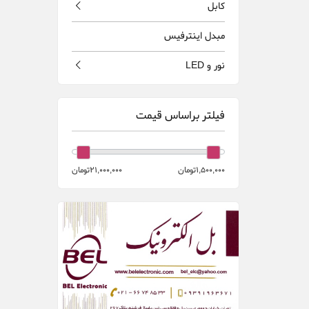
كابل
مبدل اينترفيس
نور و LED
فیلتر براساس قیمت
1,500,000تومان
21,000,000تومان