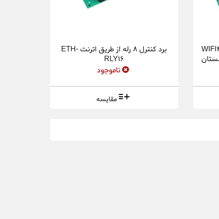
ه با WiFi مدل WIFI484
برد کنترل 8 رله از طریق اترنت ETH-
RLY16
ناموجود
مقایسه