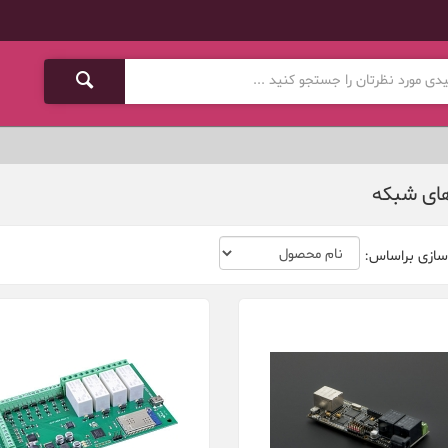
های شبكه
سازی براساس: