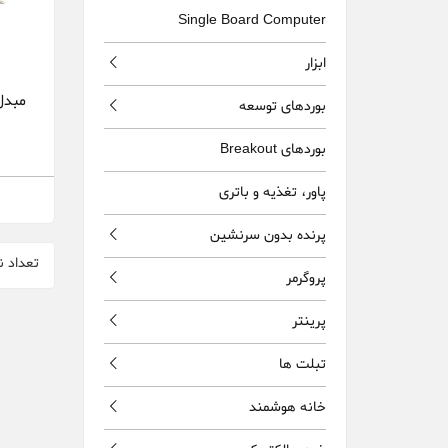
Single Board Computer
ابزار
مبدل RS232 به TTL با
بوردهای توسعه
بوردهای Breakout
پاور، تغذيه و باتری
پرنده بدون سرنشين
تعداد ن
پروگرمر
پرینتر
تبلت ها
خانه هوشمند