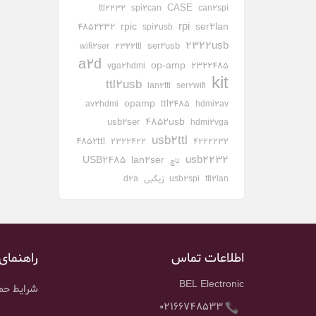
CASE
ttl2232
spi2can
can2spi
rpi
rpic
ser2lan
4852232
spi2usb
2322usb
ser2usb
wifi2ser
2322ttl
a2d
op-amp
2322485
vga2hdmi
kit
ttl2usb
lan2ttl
ser2wifi
opamp
ttl2485
av2hdmi
hdmi2av
4852usb
usb2ser
hdmi2vga
usb2ttl
4852ttl
2322422
4222232
usb2232
USB2485
lan2ser
تاچ
ttl2lan
usb2spi
زیگبی
d2a
اطلاعات تماس
راهنمای
BEL Electronic
شرایط حمل
02166748533