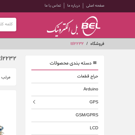
صفحه اصلی
درباره ما
تماس با ما
فروشگاه
ttl2232
tl2232
دسته بندی محصولات
حراج قطعات
مرتب 
Arduino
GPS
GSM/GPRS
LCD