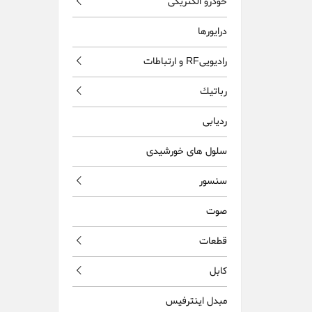
خودرو الکتریکی
درایورها
راديويیRF و ارتباطات
رباتيك
ردیابی
سلول های خورشیدی
سنسور
صوت
قطعات
كابل
مبدل اينترفيس