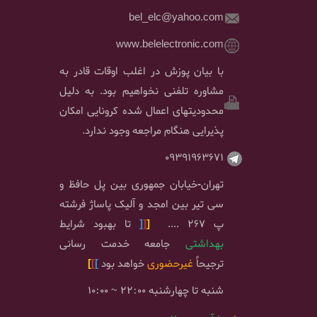
bel_elc@yahoo.com
www.belelectronic.com
با بیان پوزش در اغلب اوقات قادر به
مشاوره تلفنی نخواهیم بود. به دلیل
محدودیتهای اعمال شده کرونایی امکان
پذیرایی هنگام مراجعه وجود ندارد.
09391963671
تهران-خیابان جمهوری بین پل حافظ و
سی تیر بین امجد و آلیک پاساژ فرشته
پ 267 ....
[
[
[
تا بهبود شرایط
بهداشتی
جامعه خدمت رسانی
ترجیحاً
غیرحضوری
خواهد بود
]
]
]
شنبه تا چهارشنبه 22:00 ~ 10:00