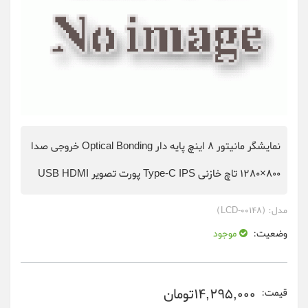
نمایشگر مانیتور 8 اینچ پایه دار Optical Bonding خروجی صدا
800×1280 تاچ خازنی Type-C IPS پورت تصویر USB HDMI
مدل:
(LCD-00148)
وضعیت:
موجود
14,295,000تومان
قیمت: