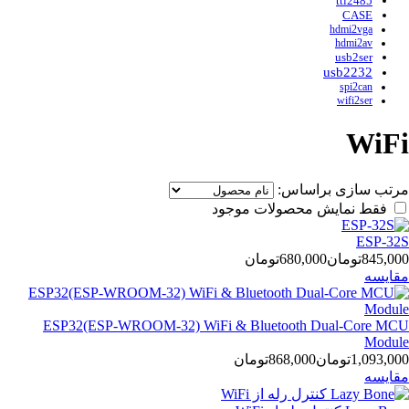
ttl2485
CASE
hdmi2vga
hdmi2av
usb2ser
usb2232
spi2can
wifi2ser
WiFi
مرتب سازی براساس:
فقط نمایش محصولات موجود
ESP-32S
845,000تومان
680,000تومان
مقایسه
ESP32(ESP-WROOM-32) WiFi & Bluetooth Dual-Core MCU
Module
1,093,000تومان
868,000تومان
مقایسه