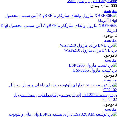
Lazy Bone کنترل رله از WiFi
3,242,000تومان
مقایسه
XBEES6B ماژول وایفای سازگار با ZigBEE آنتن سیمی محصول Digi
آمریکا
ناموجود
مقایسه
برد EVB برای ماژول WizFi210
ناموجود
مقایسه
برد تست ماژول ESP8266
ناموجود
مقایسه
برد توسعه ESP32 دارای بلوتوث ، وایفای داخلی و مبدل سریال
CP2102
ناموجود
مقایسه