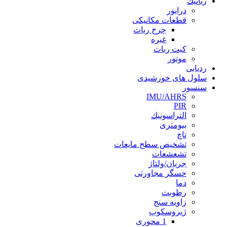
رباتيك
درايور
قطعات مكانيكی
چرخ ربات
غيره
كيت ربات
موتور
ردیابی
سلول های خورشیدی
سنسور
IMU/AHRS
PIR
التراسونيك
بيومتری
تاچ
تشخیص سطح مایعات
تشعشعات
جریان/ولتاژ
حسگر مجاورتی
دما
رطوبت
زاويه سنج
ژيروسكوپ
1 محوری