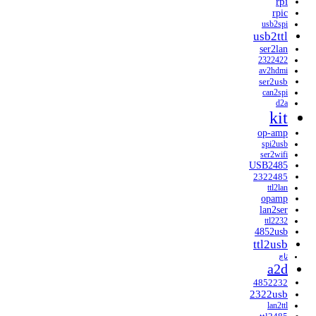
rpi
rpic
usb2spi
usb2ttl
ser2lan
2322422
av2hdmi
ser2usb
can2spi
d2a
kit
op-amp
spi2usb
ser2wifi
USB2485
2322485
ttl2lan
opamp
lan2ser
ttl2232
4852usb
ttl2usb
تاچ
a2d
4852232
2322usb
lan2ttl