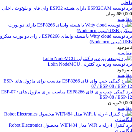
برد توسعه ESP32CAM دارای هسته ESP32 وای فای و بلوتوث داخلی
689,000تومان
مقایسه
برد توسعه Witty cloud با هسته وایفای ESP8266 دارای دو پورت میکرو
USB (مینی Nodemcu)
ناموجود
مقایسه
برد توسعه ویژه برد کنترلی Lolin NodeMCU
ناموجود
مقایسه
برد کمکی چیپ وای فای ESP8266 مناسب برای ماژول های ESP-07 /
ESP-08 / ESP-12
20,000تومان
مقایسه
برد کنترل 4 رله با WiFi مدل WIFI484 محصول Robot Electronics
انگلستان