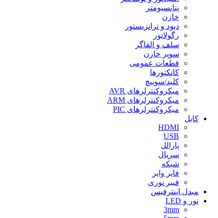
پتانسیومتر
خازن
دیود و ترانزیستور
رگولاتور
سلف و القاگر
سوپر خازن
قطعات عمومی
کانکتورها
كليد/سوییچ
ميكروكنترلرهای AVR
ميكروكنترلرهای ARM
ميكروكنترلرهای PIC
كابل
HDMI
USB
پارالل
سریال
شبكه
فایر وایر
فیبر نوری
مبدل اينترفيس
نور و LED
3mm