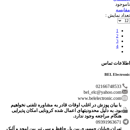
ناموجود
مقایسه
تعداد نمایش :
1
2
3
4
اطلاعات تماس
BEL Electronic
02166748533
bel_elc@yahoo.com
www.belelectronic.com
با بیان پوزش در اغلب اوقات قادر به مشاوره تلفنی نخواهیم
بود. به دلیل محدودیتهای اعمال شده کرونایی امکان پذیرایی
هنگام مراجعه وجود ندارد.
09391963671
تهران-خیابان جمهوری بین پل حافظ و سی تیر بین امجد و آلیک