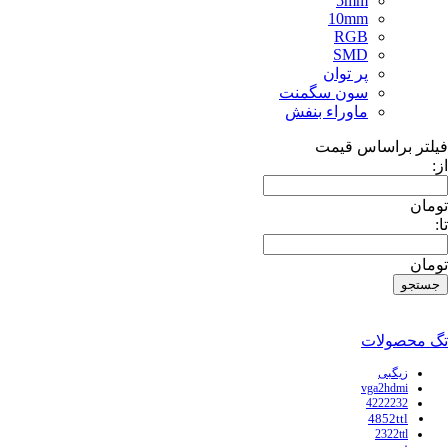
5mm
10mm
RGB
SMD
پر توان
سون سگمنت
ماوراء بنفش
فیلتر براساس قیمت
از:
تومان
تا:
تومان
تگ محصولات
زیگبی
vga2hdmi
4222232
4852ttl
2322ttl