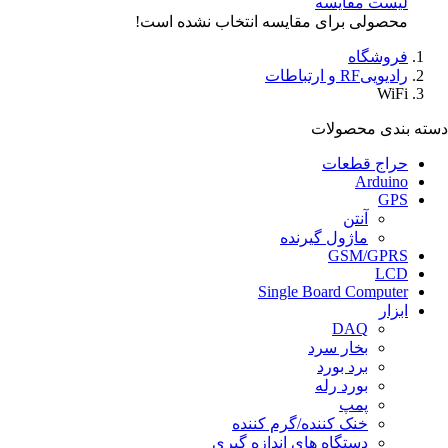
لیست مقایسه
محصولی برای مقایسه انتخاب نشده است!
فروشگاه
راديويیRF و ارتباطات
WiFi
دسته بندی محصولات
حراج قطعات
Arduino
GPS
آنتن
ماژول گيرنده
GSM/GPRS
LCD
Single Board Computer
ابزار
DAQ
بخار سرد
برد بورد
بورد رله
پمپ
خنک کننده/گرم کننده
دستگاه های اندازه گيری