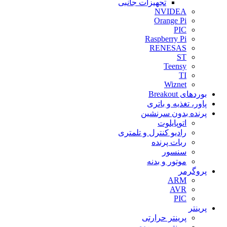
تجهیزات جانبی
NVIDEA
Orange Pi
PIC
Raspberry Pi
RENESAS
ST
Teensy
TI
Wiznet
بوردهای Breakout
پاور، تغذيه و باتری
پرنده بدون سرنشين
اتوپايلوت
رادیو کنترل و تلمتری
ربات پرنده
سنسور
موتور و بدنه
پروگرمر
ARM
AVR
PIC
پرینتر
پرینتر حرارتی