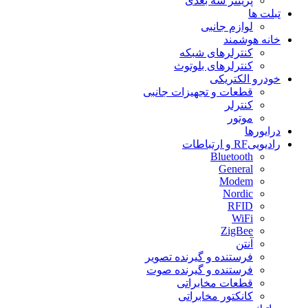
پرینتر سه بعدی
تبلت ها
لوازم جانبی
خانه هوشمند
كنترلرهای شبكه
کنترلرهای بلوتوث
خودرو الکتریکی
قطعات و تجهیزات جانبی
کنترلر
موتور
درایورها
راديويیRF و ارتباطات
Bluetooth
General
Modem
Nordic
RFID
WiFi
ZigBee
آنتن
فرستنده و گیرنده تصویر
فرستنده و گیرنده صوت
قطعات مخابراتی
کانکتور مخابراتی