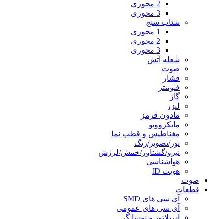
2 محوری
3 محوری
شتاب سنج
1 محوری
2 محوری
3 محوری
شعله آتش
صوت
فشار
فلومتر
گاز
ليزر
مادون قرمز
مایکروویو
مغناطيس و قطب نما
نور/تصوير/رنگ
نيرو/گشتاور/خمش/لرزش
هواشناسی
هويت ID
صوت
قطعات
آی سی های SMD
آی سی های عمومی
اسيلاتور و نوسانگر