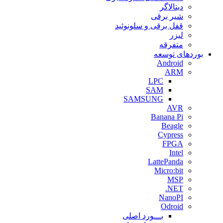
ديتالاگر
شیر برقی
قفل برقی و سلونوئید
لیزر
متفرقه
بوردهای توسعه
Android
ARM
LPC
SAM
SAMSUNG
AVR
Banana Pi
Beagle
Cypress
FPGA
Intel
LattePanda
Micro:bit
MSP
NET.
NanoPI
Odroid
بـــورد اصلی