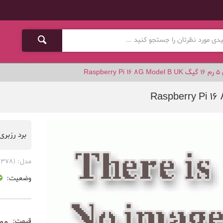
Rasp
برد رزبری پای 5 رم 16 گیگ odel B UK
مدل:
(DEV-00378)
وضعیت:
000
قیمت: