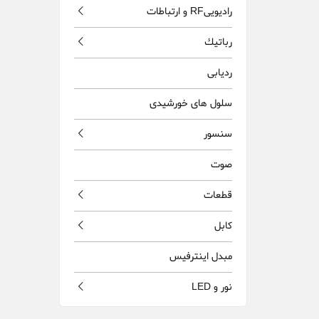
راديويیRF و ارتباطات
رباتيك
ردیابی
سلول های خورشیدی
سنسور
صوت
قطعات
كابل
مبدل اينترفيس
نور و LED