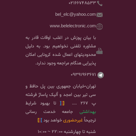
02166748533
bel_elc@yahoo.com
www.belelectronic.com
با بیان پوزش در اغلب اوقات قادر به
مشاوره تلفنی نخواهیم بود. به دلیل
محدودیتهای اعمال شده کرونایی امکان
پذیرایی هنگام مراجعه وجود ندارد.
09391963671
تهران-خیابان جمهوری بین پل حافظ و
سی تیر بین امجد و آلیک پاساژ فرشته
پ 267 ....
[
[
[
تا بهبود شرایط
بهداشتی
جامعه خدمت رسانی
ترجیحاً
غیرحضوری
خواهد بود
]
]
]
شنبه تا چهارشنبه 22:00 ~ 10:00