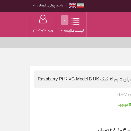
واحد پولی: تومان
0
ورود
/
ثبت نام
لیست مقایسه
Raspberry Pi 16 8G M
موجود
28,103,تومان