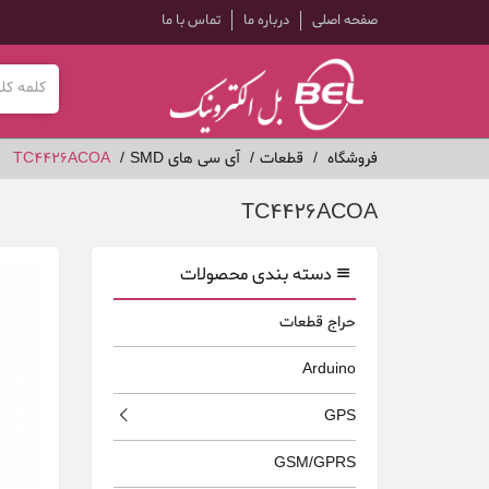
صفحه اصلی
درباره ما
تماس با ما
فروشگاه
قطعات
آی سی های SMD
TC4426ACOA
TC4426ACOA
دسته بندی محصولات
حراج قطعات
Arduino
GPS
GSM/GPRS