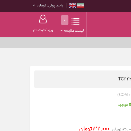
واحد پولی: تومان
0
ورود
/
ثبت نام
لیست مقایسه
TC44
موجود
122,000تومان
176,تومان