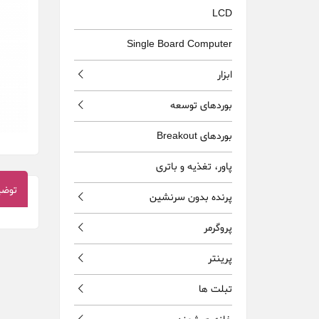
LCD
Single Board Computer
ابزار
بوردهای توسعه
بوردهای Breakout
پاور، تغذيه و باتری
توضی
پرنده بدون سرنشين
پروگرمر
پرینتر
تبلت ها