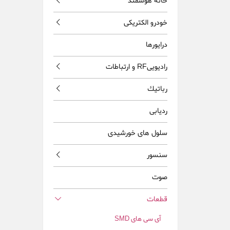
خانه هوشمند
خودرو الکتریکی
درایورها
راديويیRF و ارتباطات
رباتيك
ردیابی
سلول های خورشیدی
سنسور
صوت
قطعات
آی سی های SMD