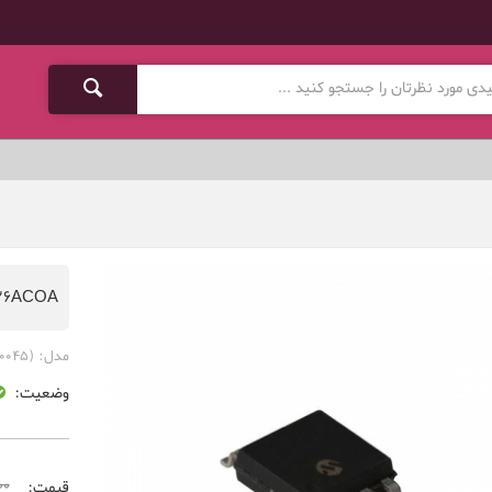
26ACOA
مدل:
(COM-00045)
وضعیت:
000
قیمت: