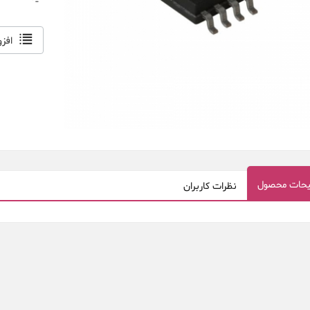
افز
حات محصول
نظرات کاربران