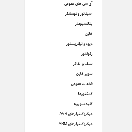
آی سی های عمومی
اسيلاتور و نوسانگر
پتانسیومتر
خازن
دیود و ترانزیستور
رگولاتور
سلف و القاگر
سوپر خازن
قطعات عمومی
کانکتورها
كليد/سوییچ
ميكروكنترلرهای AVR
ميكروكنترلرهای ARM