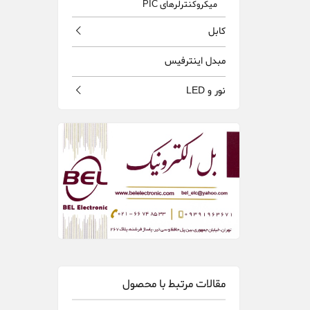
ميكروكنترلرهای PIC
كابل
مبدل اينترفيس
نور و LED
مقالات مرتبط با محصول